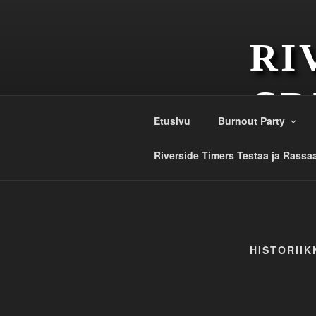
Siirry
sisältöön
RI
CR
Etusivu
Burnout Party
Est. 1984
Riverside Timers Testaa ja Rassa
HISTORIIK