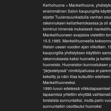
Kerhohuone = Mankelihuone, yhdistyk
ensimmäinen Salon kaupungilta käyttöö
sijaitsi Tuulensuunkadulla vanhan os
rakennuksen kellarikerroksessa ja oli
toiminut nimensä mukaisesti mankeli
Mankelihuoneen avajaisia vietettiin tor
15.5.1985. Mankelihuoneella kokoonnutt
iltaisin usean vuoden ajan viikottain. 
kaupungilta yhdistyksen käyttöön sam
rakennuksesta kaksi huonetta ja keittiö
huoneisto. Huoneiston kunnostuksen 
”järjestetyssä” nimikilpailussa ei par
keksitty ja näin tilaa kutsuttiin edelleen
Mankelihuoneeksi.
1990-luvun edetessä viikkotapaamiset h
tapaamisia yritettiin elvyttää vaihtamal
torstaista sunnuntaiksi, mutta parin vu
sunnuntaikin osoittautui huonoksi