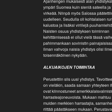
Ajanhengen mukaisesti alan yhdistyks
ympäri Suomea kuin sieniä sateella ja t
virkeää. Niinpä myös Salossa päätettiin
uudelleen. Seudulla oli kohtalaisen ru
kalustoa ja lisäksi viriilejä puuhamiehiä
Naisten osuus yhdistyksen toiminnan
kehittämisessä ei ollut vielä tässä vai
pahimmankaan sovinistin painajaisissa
ilman vahvoja naisia yhdistys olisi ilme
toisennäköinen nykyään.
ALKUAIKOJEN TOIMINTAA
Perustettiin siis uusi yhdistys. Tavoitte
on vieläkin, saada samaan yhteyteen i
ovat kiinnostuneet amerikkalaisvalmist
harrasteajoneuvoista. Mukaan mahtuu
muiden merkkien harrastajia, samanhe
riittää päästäkseen mukaan. Perustav