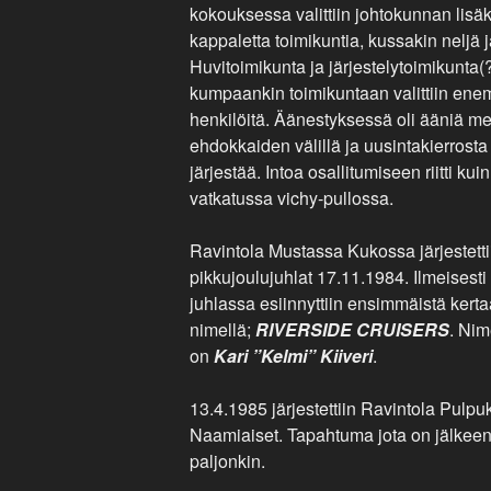
kokouksessa valittiin johtokunnan lisäk
kappaletta toimikuntia, kussakin neljä 
Huvitoimikunta ja järjestelytoimikunta(
kumpaankin toimikuntaan valittiin en
henkilöitä. Äänestyksessä oli ääniä m
ehdokkaiden välillä ja uusintakierrosta 
järjestää. Intoa osallitumiseen riitti kui
vatkatussa vichy-pullossa.
Ravintola Mustassa Kukossa järjestetti
pikkujoulujuhlat 17.11.1984. Ilmeisest
juhlassa esiinnyttiin ensimmäistä kert
nimellä;
RIVERSIDE CRUISERS
. Nim
on
Kari ”Kelmi” Kiiveri
.
13.4.1985 järjestettiin Ravintola Pulp
Naamiaiset. Tapahtuma jota on jälkeen
paljonkin.