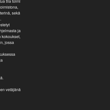
a tila toimi
toimistona,
terinä, sekä
.
stetyt
hjelmasta ja
en kokoukset,
in, jossa
skuksessa
ja
ää.
men vetäjänä