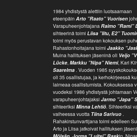
1984 yhdistystä alettiin luotsaamaan
eteenpäin
Arto ”Raato” Vuorisen
johd
Varapuheenjohtajana
Raimo ”Rami” 
sihteerinä toimi
Liisa ”Iitu, E2” Tuom
toimi myös perustavan kokouksen puh
Rahastonhoitajana toimi
Jaakko ”Jas
Muina hallituksen jäseninä oli
Veijo ”
Lücke
,
Markku ”Nipa” Niemi
, Kari Ki
Saarelma
. Vuoden 1985 syyskokoukse
oli 35 osallistujaa, ja kerhokirjeessä k
laimeaa osallistumista. Kokouksessa val
vuodeksi 1986 yhdistystä johtamaan Ve
varapuheenjohtajaksi
Jarmo ”Japa” S
sihteeriksi
Minna Lehtiö
. Sihteeriksi v
vaiheessa vuotta
Tiina Sarivuo
.
Rahakirstunvartijana toimi edelleen Su
Arto ja Liisa jatkoivat hallituksen jäse
Mölsän
,
Jorma ”Luitsi” Rask
in, Nipa