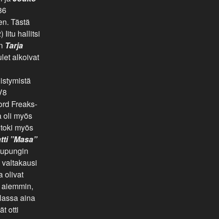
86
en. Tästä
Iitu hallitsi
an
Tarja
let alkoivat
istymistä
 V8
rd Freaks-
a oli myös
 toki myös
tti ”Masa”
kaupungin
 valtakausi
a olivat
o aiemmin,
llassa aina
t otti