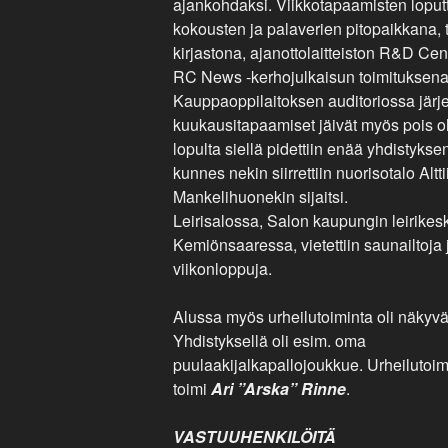
ajankohdaksi. Viikkotapaamisten loputtu
kokousten ja palaverien pitopaikkana, 
kirjastona, ajanottolaitteiston R&D Cen
RC News -kerhojulkaisun toimituksena
Kauppaoppilaitoksen auditoriossa järje
kuukausitapaamiset jäivät myös pois o
lopulta siellä pidettiin enää yhdistyks
kunnes nekin siirrettiin nuorisotalo Altti
Mankelihuonekin sijaitsi.
Leirisalossa, Salon kaupungin leirike
Kemiönsaaressa, vietettiin saunailtoja 
viikonloppuja.
Alussa
myös
urheilutoiminta oli näkyv
Yhdistyksellä oli esim. oma
puulaakijalkapallojoukkue. Urheilutoi
toimi
Ari ”Arska” Rinne
.
VASTUUHENKILÖITÄ