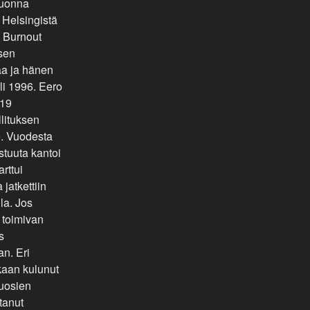
vuonna
i Helsingistä
 Burnout
ksen
aa ja hänen
li 1996. Eero
019
llituksen
e. Vuodesta
tuuta kantoi
rttui
jatkettiin
la. Jos
 toimivan
s
n. Eri
ikaan kulunut
Vuosien
tanut