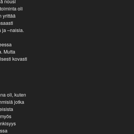
iä nousi
oiminta oli
 yrittää
nsaasti
 ja –naisia.
heessa
. Mutta
isesti kovasti
ena oli, kuten
hmisiä jotka
eisista
 myös
nkisyys
assa