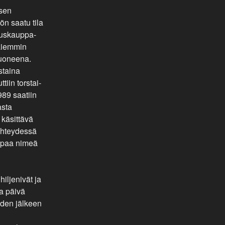
sen
n saatu tila
uuskauppa-
 aiemmin
huoneena.
staina
iin torstai-
1989 saatiin
asta
 käsittävä
yhteydessä
empaa nimeä
iljenivät ja
la päivä
oden jälkeen