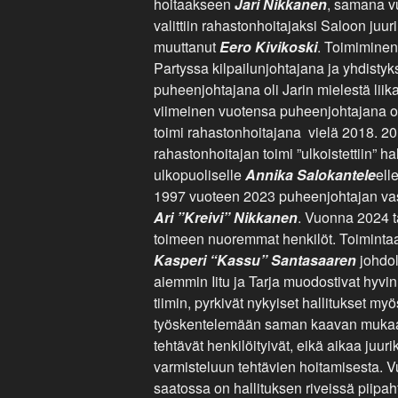
hoitaakseen
Jari Nikkanen
, samana 
valittiin rahastonhoitajaksi Saloon juur
muuttanut
Eero Kivikoski
. Toimiminen
Partyssa kilpailunjohtajana ja yhdisty
puheenjohtajana oli Jarin mielestä liik
viimeinen vuotensa puheenjohtajana o
toimi rahastonhoitajana vielä 2018. 2
rahastonhoitajan toimi ”ulkoistettiin” ha
ulkopuoliselle
Annika Salokantele
ell
1997 vuoteen 2023 puheenjohtajan vas
Ari ”Kreivi” Nikkanen
. Vuonna 2024 ta
toimeen nuoremmat henkilöt. Toimintaa 
Kasperi “Kassu” Santasaaren
johdol
aiemmin Iitu ja Tarja muodostivat hyvin
tiimin, pyrkivät nykyiset hallitukset myö
työskentelemään saman kaavan mukaa
tehtävät henkilöityivät, eikä aikaa juur
varmisteluun tehtävien hoitamisesta. 
saatossa on hallituksen riveissä piipah