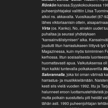
Rönkön
kanssa.Syyskokouksessa 19
puheenjohtajaksi valittiin Liisa Tuomin
alkoi ns. akkavalta. Vuosikaudet (87-92) 
lähes viktoriaanisin ottein, aisaparina
Virta
(os. Kanko). No, ainakin uudet tuu
puhaltaa ja seurasi yhdistyksen
”kansainvälistymisen” aika. Kansainväl
joudutti Iitun harrastukseen liittyvä työ
Magazinessa, kuin myös toimiminen Fo
kerhossa. Iitun sosiaalisesta luonteest
huomattavasti apua. Vaikutuksensa oli
Iitun kaikki tuntevalla poikakaverilla
Ma
Salorannalla
, joka toi oman värinsä 
harrastus- ja musiikkielämään. Naisten
kesti siis vielä vuoden 1992. Iitu ja Tarj
halunneet eroon luottamustehtävistä j
mutta poikain suostuttelu piti heidät va
tähän asti. 1993 puheenjohtajan tehtävä