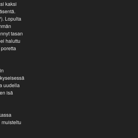
si kaksi
jäsentä.
?). Lopulta
emmän
ennyt tasan
ei haluttu
n poretta
in
i kyseisessä
aa uudella
en isä
ukassa
 muisteltu