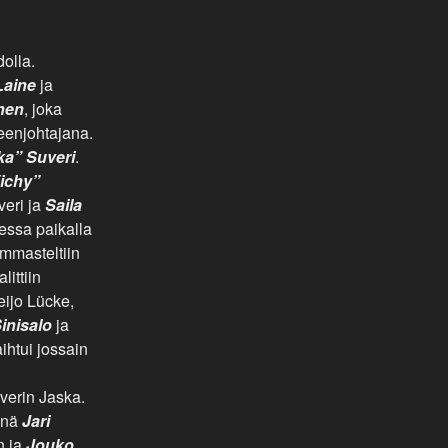
olla.
Laine
ja
inen
, joka
eenjohtajana.
ka” Suveri
.
Vichy”
iveri ja
Saila
ssa paikalla
ummasteltiin
ittiin
ijo Lücke,
inisalo
ja
aihtui jossain
verin Jaska.
ninä
Jari
n ja
Jouko