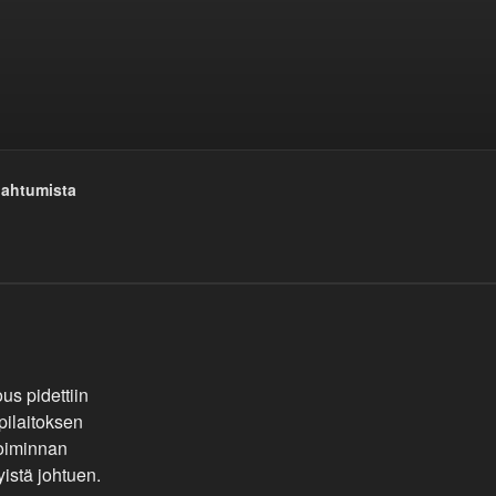
pahtumista
s pidettiin
ilaitoksen
toiminnan
yistä johtuen.