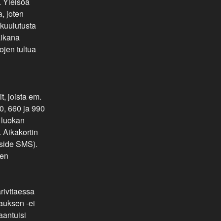
. Yleisöä
, joten
kuulutusta
aikana
tojen tultua
it, joista em.
30, 660 ja 990
s luokan
. Aikakortin
side SMS).
jen
rivttaessa
kauksen -ei
aantuisi