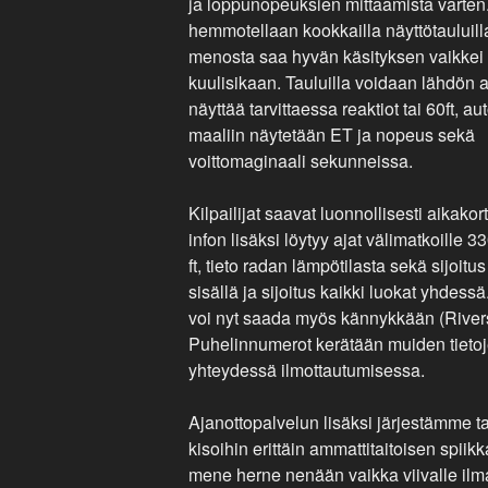
ja loppunopeuksien mittaamista varten
hemmotellaan kookkailla näyttötauluilla
menosta saa hyvän käsityksen vaikkei 
kuulisikaan. Tauluilla voidaan lähdön 
näyttää tarvittaessa reaktiot tai 60ft, au
maaliin näytetään ET ja nopeus sekä
voittomaginaali sekunneissa.
Kilpailijat saavat luonnollisesti aikakort
infon lisäksi löytyy ajat välimatkoille 3
ft, tieto radan lämpötilasta sekä sijoitu
sisällä ja sijoitus kaikki luokat yhdessä
voi nyt saada myös kännykkään (River
Puhelinnumerot kerätään muiden tieto
yhteydessä ilmottautumisessa.
Ajanottopalvelun lisäksi järjestämme ta
kisoihin erittäin ammattitaitoisen spiik
mene herne nenään vaikka viivalle ilm