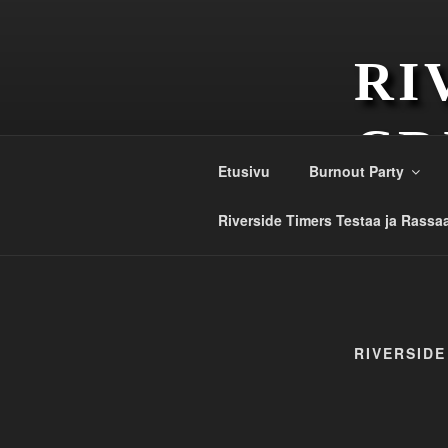
Siirry
sisältöön
RI
CR
Etusivu
Burnout Party
Est. 1984
Riverside Timers Testaa ja Rassa
RIVERSIDE