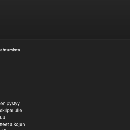
pahtumista
een pystyy
skilpailulle
luu
tteet aikojen