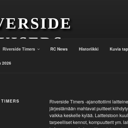
VERSIDE
UISERS
Riverside Timers
RC News
Historiikki
Kuvia ta
a 2026
 TIMERS
Riverside Timers -ajanottotiimi laittein
järjestämään mahtavat puitteet kiihdyty
vaikka keskelle kylää. Laitteistoon kuu
tarpeelliset kennot, kompuutterit ym. lai