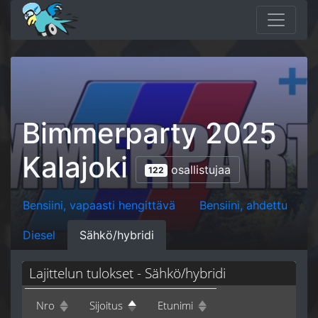
Bimmerparty 2025
Kalajoki
osallistujaa
122
Bensiini, vapaasti hengittävä
Bensiini, ahdettu
Diesel
Sähkö/hybridi
Lajittelun tulokset - Sähkö/hybridi
Nro
Sijoitus
Etunimi