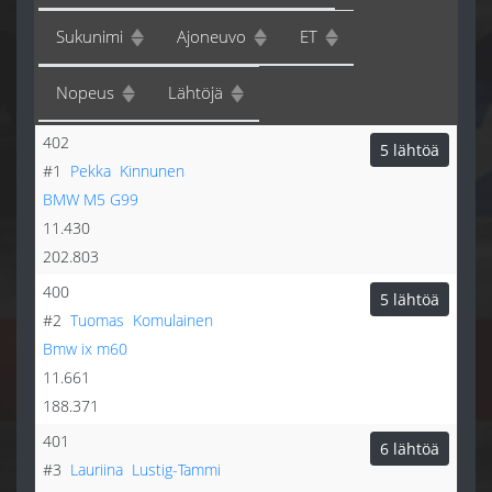
Sukunimi
Ajoneuvo
ET
Nopeus
Lähtöjä
402
5 lähtöä
#1
Pekka
Kinnunen
BMW M5 G99
11.430
202.803
400
5 lähtöä
#2
Tuomas
Komulainen
Bmw ix m60
11.661
188.371
401
6 lähtöä
#3
Lauriina
Lustig-Tammi