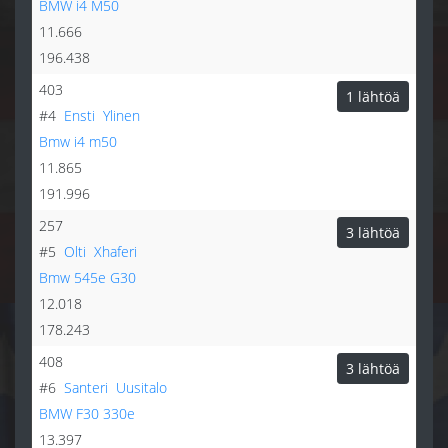
BMW i4 M50
11.666
196.438
403
1 lähtöä
#4
Ensti
Ylinen
Bmw i4 m50
11.865
191.996
257
3 lähtöä
#5
Olti
Xhaferi
Bmw 545e G30
12.018
178.243
408
3 lähtöä
#6
Santeri
Uusitalo
BMW F30 330e
13.397