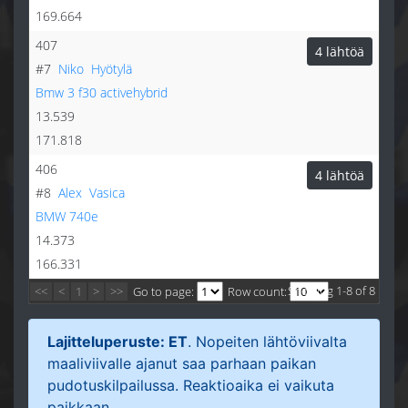
169.664
407
4 lähtöä
#7
Niko
Hyötylä
Bmw 3 f30 activehybrid
13.539
171.818
406
4 lähtöä
#8
Alex
Vasica
BMW 740e
14.373
166.331
Showing 1-8 of 8
<<
<
1
>
>>
Go to page:
Row count:
Lajitteluperuste: ET
. Nopeiten lähtöviivalta
maaliviivalle ajanut saa parhaan paikan
pudotuskilpailussa. Reaktioaika ei vaikuta
paikkaan.