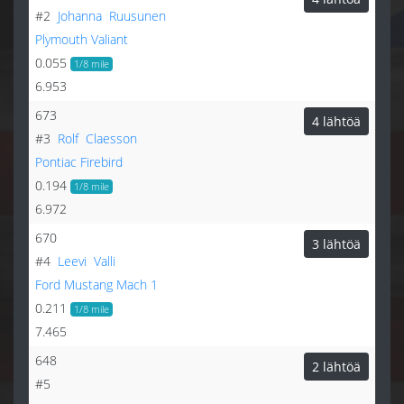
#2
Johanna
Ruusunen
Plymouth Valiant
0.055
1/8 mile
6.953
673
4 lähtöä
#3
Rolf
Claesson
Pontiac Firebird
0.194
1/8 mile
6.972
670
3 lähtöä
#4
Leevi
Valli
Ford Mustang Mach 1
0.211
1/8 mile
7.465
648
2 lähtöä
#5