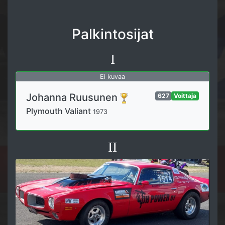
Palkintosijat
I
Ei kuvaa
Johanna Ruusunen
627
Voittaja
Plymouth Valiant
1973
II