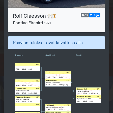
Rolf Claesson
673
2. sija
Pontiac Firebird
1971
Kaavion tulokset ovat kuvattuna alla.
1. kierros
Semifinaali
Finaali
657
7.859
156.3
0.095
657
7.169
171.4
0.189
Claesson Rolf
673
631
Pontiac Firebird 1971
6.746
169.6
0.085 (+0.55)
8.449
128.1
0.205
Claesson Rolf
673
Claesson Rolf
673
Pontiac Firebird 1971
II
Pontiac Firebird 1971
6.964
175.2
0.149 (+2.25)
6.747
173.4
0.358 (+0.1)
Ruusunen Johanna
627
Ruusunen Johanna
627
I
Plymouth Valiant 1973
Plymouth Valiant 1973
6.96
162.2
0.179
6.925
164.2
0.279
648
Valli Leevi
670
Ford Mustang Mach 1 1970
7.396
148.4
0.405
Ruusunen Johanna
627