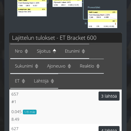
Valli Leevi
670
Plymouth Valiant 1973
Ford Mustang Mach 1 1970
6.931
165.4
0.525 (+0.47)
7.506
138.5
0.217
Pronssilähtö
Lempinen Jari
674
Datsun finn 1972
Valli Leevi
670
Ford Mustang Mach 1 1970
7.346
154.8
-0.089
657
III
6.91
176
0.241 (+0.02)
Lajittelun tulokset - ET Bracket 600
Nro
Sijoitus
Etunimi
Sukunimi
Ajoneuvo
Reaktio
ET
Lähtöjä
657
3 lähtöä
#1
0.045
1/8 mile
8.49
627
4 lähtöä