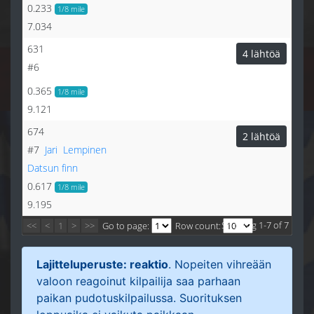
0.233
1/8 mile
7.034
631
4 lähtöä
#6
0.365
1/8 mile
9.121
674
2 lähtöä
#7
Jari
Lempinen
Datsun finn
0.617
1/8 mile
9.195
Showing 1-7 of 7
<<
<
1
>
>>
Go to page:
Row count:
Lajitteluperuste: reaktio
. Nopeiten vihreään
valoon reagoinut kilpailija saa parhaan
paikan pudotuskilpailussa. Suorituksen