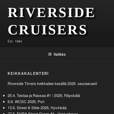
Siirry
RIVERSIDE
sisältöön
CRUISERS
Est. 1984
Valikko
KEIKKAKALENTERI
Riverside Timers keikkailee kesällä 2026 seuraavasti
25.4. Testaa ja Rassaa #1 / 2026, Räyskälä
6.6. WCSC 2026, Pori
13.6. Street & Slide 2026, Hyvinkää
27.6. FHRA Street Drags #1 , Vesivehmaa