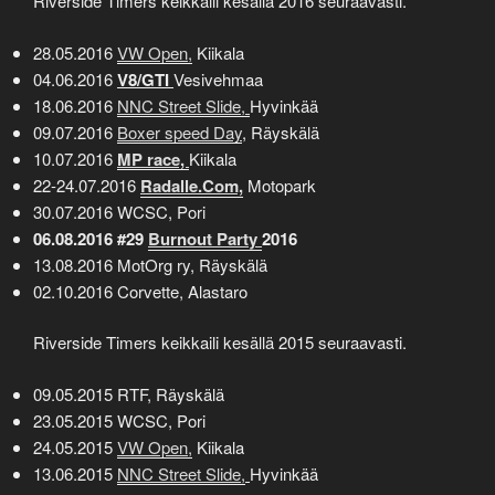
Riverside Timers keikkaili kesällä 2016 seuraavasti.
28.05.2016
VW Open,
Kiikala
04.06.2016
V8/GTI
Vesivehmaa
18.06.2016
NNC Street Slide,
Hyvinkää
09.07.2016
Boxer speed Day
, Räyskälä
10.07.2016
MP race,
Kiikala
22-24.07.2016
Radalle.Com,
Motopark
30.07.2016 WCSC, Pori
06.08.2016 #29
Burnout Party
2016
13.08.2016 MotOrg ry, Räyskälä
02.10.2016 Corvette, Alastaro
Riverside Timers keikkaili kesällä 2015 seuraavasti.
09.05.2015 RTF, Räyskälä
23.05.2015 WCSC, Pori
24.05.2015
VW Open,
Kiikala
13.06.2015
NNC Street Slide,
Hyvinkää