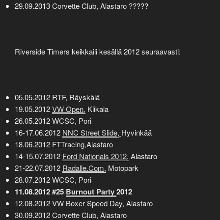
29.09.2013 Corvette Club, Alastaro ?????
Riverside Timers keikkaili kesällä 2012 seuraavasti:
05.05.2012 RTF, Räyskälä
19.05.2012
VW Open,
Kiikala
26.05.2012 WCSC, Pori
16-17.06.2012
NNC Street Slide,
Hyvinkää
18.06.2012
F
TTracing,
Alastaro
14-15.07.2012
Ford Nationals 2012,
Alastaro
21-22.07.2012
Radalle.Com,
Motopark
28.07.2012 WCSC, Pori
11.08.2012 #25
Burnout Party
2012
12.08.2012 VW Boxer Speed Day, Alastaro
30.09.2012 Corvette Club, Alastaro