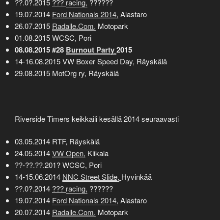
??.0?.2015
???
racing,
??????
19.07.2014
Ford Nationals 2014,
Alastaro
26.07.2015
Radalle.Com,
Motopark
01.08.2015 WCSC, Pori
08.08.2015 #28
Burnout Party
2015
14-16.08.2015 VW Boxer Speed Day, Räyskälä
29.08.2015 MotOrg ry, Räyskälä
Riverside Timers keikkaili kesällä 2014 seuraavasti
03.05.2014 RTF, Räyskälä
24.05.2014
VW Open,
Kiikala
??-??.??.201? WCSC, Pori
14-15.06.2014
NNC Street Slide,
Hyvinkää
??.0?.2014
???
racing,
??????
19.07.2014
Ford Nationals 2014,
Alastaro
20.07.2014
Radalle.Com,
Motopark