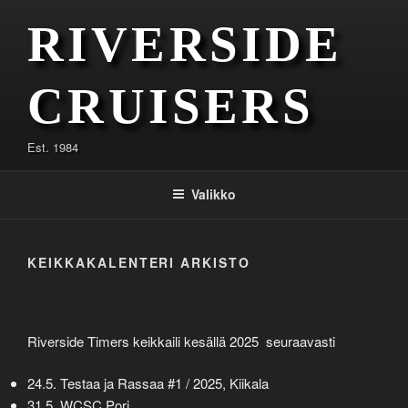
Siirry
RIVERSIDE
sisältöön
CRUISERS
Est. 1984
Valikko
KEIKKAKALENTERI ARKISTO
Riverside Timers keikkaili kesällä 2025 seuraavasti
24.5. Testaa ja Rassaa #1 / 2025, Kiikala
31.5. WCSC Pori