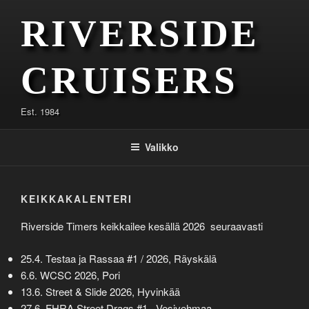
Siirry
RIVERSIDE
sisältöön
CRUISERS
Est. 1984
Valikko
KEIKKAKALENTERI
Riverside Timers keikkailee kesällä 2026 seuraavasti
25.4. Testaa ja Rassaa #1 / 2026, Räyskälä
6.6. WCSC 2026, Pori
13.6. Street & Slide 2026, Hyvinkää
27.6. FHRA Street Drags #1 , Vesivehmaa