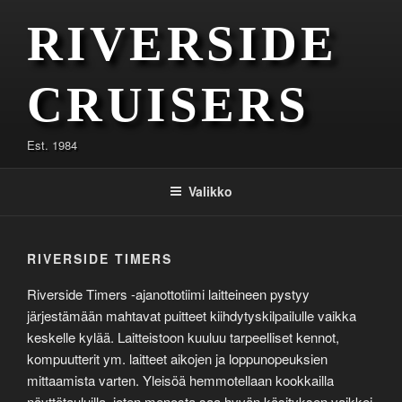
Siirry
RIVERSIDE
sisältöön
CRUISERS
Est. 1984
Valikko
RIVERSIDE TIMERS
Riverside Timers -ajanottotiimi laitteineen pystyy
järjestämään mahtavat puitteet kiihdytyskilpailulle vaikka
keskelle kylää. Laitteistoon kuuluu tarpeelliset kennot,
kompuutterit ym. laitteet aikojen ja loppunopeuksien
mittaamista varten. Yleisöä hemmotellaan kookkailla
näyttötauluilla, joten menosta saa hyvän käsityksen vaikkei