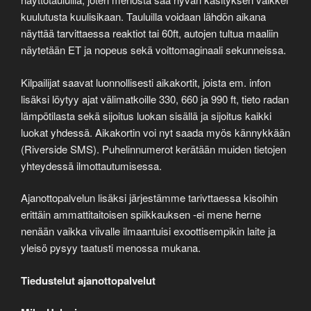
kuulutusta kuulisikaan. Tauluilla voidaan lähdön aikana
näyttää tarvittaessa reaktiot tai 60ft, autojen tultua maaliin
näytetään ET ja nopeus sekä voittomaginaali sekunneissa.
Kilpailijat saavat luonnollisesti aikakortit, joista em. infon
lisäksi löytyy ajat välimatkoille 330, 660 ja 990 ft, tieto radan
lämpötilasta sekä sijoitus luokan sisällä ja sijoitus kaikki
luokat yhdessä. Aikakortin voi nyt saada myös kännykkään
(Riverside SMS). Puhelinnumerot kerätään muiden tietojen
yhteydessä ilmottautumisessa.
Ajanottopalvelun lisäksi järjestämme tarivttaessa kisoihin
erittäin ammattitaitoisen spiikkauksen -ei mene herne
nenään vaikka viivalle ilmaantuisi exoottisempikin laite ja
yleisö pysyy taatusti menossa mukana.
Tiedustelut ajanottopalvelut