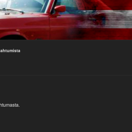
pahtumista
htumasta.