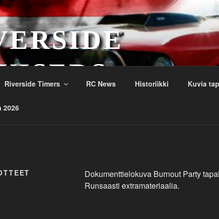
VERSIDE
UISERS
Riverside Timers
RC News
Historiikki
Kuvia ta
a 2026
OTTEET
Dokumenttielokuva Burnout Party tapa
Runsaasti extramateriaalia.