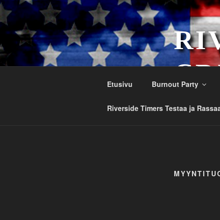
Siirry
sisältöön
RI
CR
Etusivu
Burnout Party
Est. 1984
Riverside Timers Testaa ja Rassa
MYYNTITU