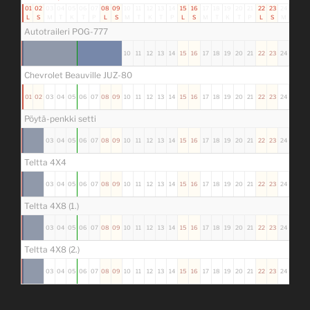
01
02
03
04
05
06
07
08
09
10
11
12
13
14
15
16
17
18
19
20
21
22
23
24
25
26
L
S
M
T
K
T
P
L
S
M
T
K
T
P
L
S
M
T
K
T
P
L
S
M
T
K
Autotraileri POG-777
01
02
03
04
05
06
07
08
09
10
11
12
13
14
15
16
17
18
19
20
21
22
23
24
25
26
Chevrolet Beauville JUZ-80
01
02
03
04
05
06
07
08
09
10
11
12
13
14
15
16
17
18
19
20
21
22
23
24
25
26
Pöytä-penkki setti
01
02
03
04
05
06
07
08
09
10
11
12
13
14
15
16
17
18
19
20
21
22
23
24
25
26
Teltta 4X4
01
02
03
04
05
06
07
08
09
10
11
12
13
14
15
16
17
18
19
20
21
22
23
24
25
26
Teltta 4X8 (1.)
01
02
03
04
05
06
07
08
09
10
11
12
13
14
15
16
17
18
19
20
21
22
23
24
25
26
Teltta 4X8 (2.)
01
02
03
04
05
06
07
08
09
10
11
12
13
14
15
16
17
18
19
20
21
22
23
24
25
26