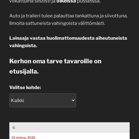
viikattuina siististi ja
oikeissa
pusseissa.
Auto ja traileri tulee palauttaa tankattuna ja siivottuna.
Ilmoita sattuneista vahingoista välittömästi.
Lainaaja vastaa huolimattomuudesta aiheutuneista
vahingoista.
Kerhon oma tarve tavaroille on
etusijalla.
Valitse kohde:
«
01 elokuu, 2026